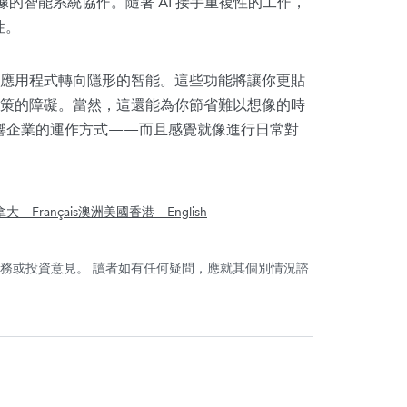
據的智能系統協作。隨著 AI 接手重複性的工作，
性。
應用程式轉向隱形的智能。這些功能將讓你更貼
策的障礙。當然，這還能為你節省難以想像的時
影響企業的運作方式——而且感覺就像進行日常對
大 - Français
澳洲
美國
香港 - English
務或投資意見。 讀者如有任何疑問，應就其個別情況諮