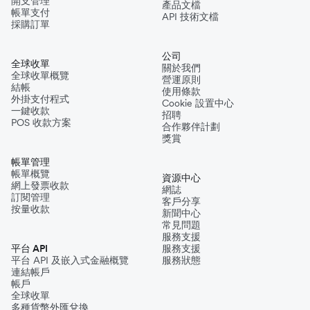
開支管理
產品文檔
帳單支付
API 技術文檔
採購訂單
公司
全球收單
關於我們
全球收單概覽
營運原則
結帳
使用條款
外掛支付程式
Cookie 設置中心
一鍵收款
招聘
POS 收款方案
合作夥伴計劃
獎賞
帳單管理
帳單概覽
資源中心
網上發票收款
網誌
訂閱管理
客戶分享
按量收款
新聞中心
常見問題
服務支援
平台 API
服務支援
平台 API 及嵌入式金融概覽
服務狀態
連結帳戶
帳戶
全球收單
多種貨幣外匯兌換