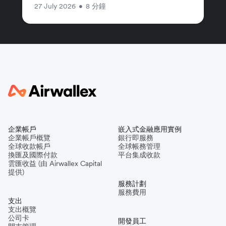
27 July 2026
•
8 分鐘
企業帳戶
嵌入式金融應用實例
企業帳戶概覽
銀行即服務
全球收款帳戶
全球帳務管理
換匯及國際付款
平台集成收款
雲匯收益 (由 Airwallex Capital
提供)
服務計劃
服務費用
支出
支出概覽
公司卡
開發員工