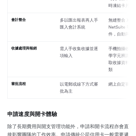
時凍結卡片
會計整合
多以匯出報表再人手
無縫整合 Xer
匯入會計系統
NetSuite 等
件，自動同步
收據處理與報銷
需人手收集收據並逐
手機拍攝收據，
項輸入
學字元辨識 (OC
取收據資料並
類
審批流程
以電郵或線下方式審
網上自定審批
批為主
申請速度與開卡體驗
除了長期費用與開支管理功能外，申請和開卡流程亦會直
接影響團隊的工作效率。申請傳統公司信用卡一般需要遞