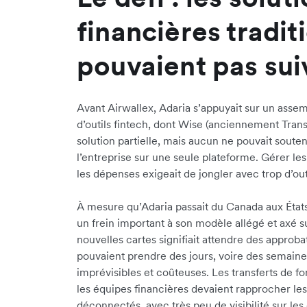
financières tradit
pouvaient pas sui
Avant Airwallex, Adaria s’appuyait sur un assem
d’outils fintech, dont Wise (anciennement Tran
solution partielle, mais aucun ne pouvait souten
l’entreprise sur une seule plateforme. Gérer l
les dépenses exigeait de jongler avec trop d’outi
À mesure qu’Adaria passait du Canada aux État
un frein important à son modèle allégé et axé 
nouvelles cartes signifiait attendre des approb
pouvaient prendre des jours, voire des semaine
imprévisibles et coûteuses. Les transferts de fo
les équipes financières devaient rapprocher l
déconnectés, avec très peu de visibilité sur le