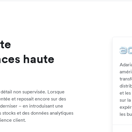
ute
nces haute
Adari
améri
trans
distri
 détail non supervisée. Lorsque
et le
mentée et reposait encore sur des
sur la
derniser – en introduisant une
expéri
 stocks et des données analytiques
les bu
rience client.