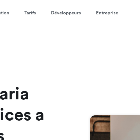
ution
Tarifs
Développeurs
Entreprise
atch a 3-minute demo
ter your details below to watch the demo:
aria
ices a
s