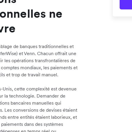
ionnelles ne
vre
blage de banques traditionnelles et
sferWise) et Venn. Chacun offrait une
ir les opérations transfrontalières de
es comptes mondiaux, les paiements et
ls et trop de travail manuel.
s-Unis, cette complexité est devenue
sur la technologie. Demander de
ations bancaires manuelles qui
s. Les conversions de devises étaient
nds entre entités étaient laborieux, et
es paiements dans des systèmes
s dépenses en temps réel ou