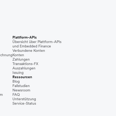
Plattform-APIs
Übersicht über Plattform-APIs
und Embedded Finance
Verbundene Konten
echnung
Konten
Zahlungen
Transaktions-FX
Auszahlungen
Issuing
Ressourcen
Blog
Fallstudien
Newsroom
um
FAQ
Unterstützung
Service-Status