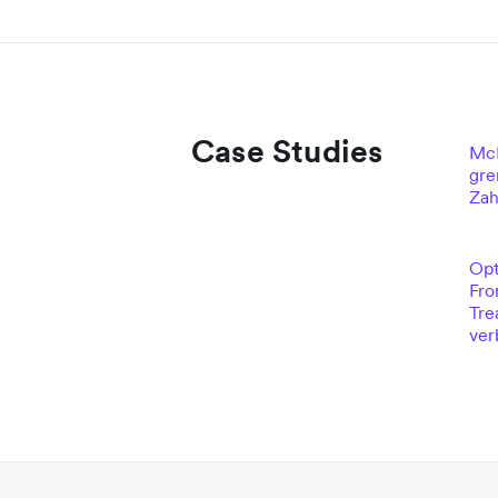
Case Studies
McL
gre
Zah
Opt
Fro
Tre
ver