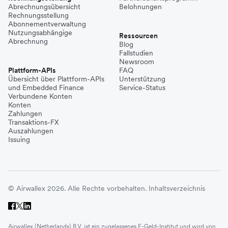
Abrechnungsübersicht
Belohnungen
Rechnungsstellung
Abonnementverwaltung
Nutzungsabhängige
Ressourcen
Abrechnung
Blog
Fallstudien
Newsroom
Plattform-APIs
FAQ
Übersicht über Plattform-APIs
Unterstützung
und Embedded Finance
Service-Status
Verbundene Konten
Konten
Zahlungen
Transaktions-FX
Auszahlungen
Issuing
© Airwallex 2026. Alle Rechte vorbehalten.
Inhaltsverzeichnis
Airwallex (Netherlands) B.V. ist ein zugelassenes E-Geld-Institut und wird von