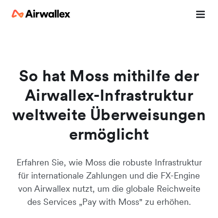
Kontaktieren Sie unser Spezialistenteam
Wir beantworten gerne Ihre Fragen und machen Sie mit
Airwallex vertraut.
So hat Moss mithilfe der
Airwallex-Infrastruktur
weltweite Überweisungen
ermöglicht
Erfahren Sie, wie Moss die robuste Infrastruktur
für internationale Zahlungen und die FX-Engine
von Airwallex nutzt, um die globale Reichweite
des Services „Pay with Moss" zu erhöhen.