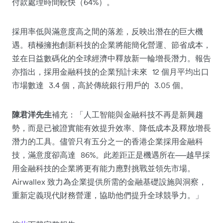
64%
付款處理時間較快（
）。
採用率低與滿意度高之間的落差，反映出潛在的巨大機
遇。積極擁抱創新科技的企業將能簡化營運、節省成本，
並在日益數碼化的全球經濟中釋放新一輪增長潛力。報告
12
亦指出，採用金融科技的企業預計未來
個月平均出口
3.4
3.05
市場數達
個，高於傳統銀行用戶的
個。
陳君洋先生
補充：「人工智能與金融科技不再是新興趨
勢，而是已被證實能有效提升效率、降低成本及釋放增長
潛力的工具。儘管只有五分之一的香港企業採用金融科
86%
──
技，滿意度卻高達
。此差距正是機遇所在
越早採
用金融科技的企業將更有能力應對挑戰並領先市場。
Airwallex
致力為企業提供所需的金融基礎設施與洞察，
重新定義現代財務營運，協助他們提升全球競爭力。」