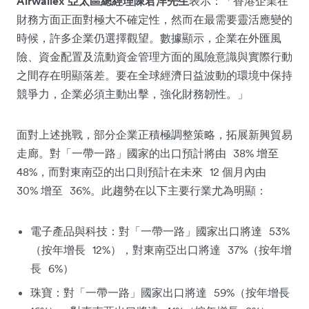
Airwallex 亞太區總經理陳君洋先生
表示：「香港企業在
財務方面正面對極大不確定性，然而在最需要靈活應變的
時候，許多企業仍選擇觀望。數據顯示，企業在外匯風
險、資金配置及流動資金管理方面的風險意識與實際行動
之間存在明顯落差。要在全球經濟日益波動的環境中保持
競爭力，企業必須主動出擊，強化財務韌性。」
面對上述挑戰，部分企業正積極調整策略，拓展新興貿易
走廊。對「一帶一路」國家
38%
的出口預計將由
增至
48%
12
，而對東南亞的出口則預計在未來
個月內由
30%
36%
增至
。此趨勢在以下主要行業尤為明顯：
53%
電子產品與科技：對「一帶一路」國家出口將達
12%
37%
（按年增長
），對東南亞出口將達
（按年增
6%
長
）
59%
珠寶：對「一帶一路」國家出口將達
（按年增長