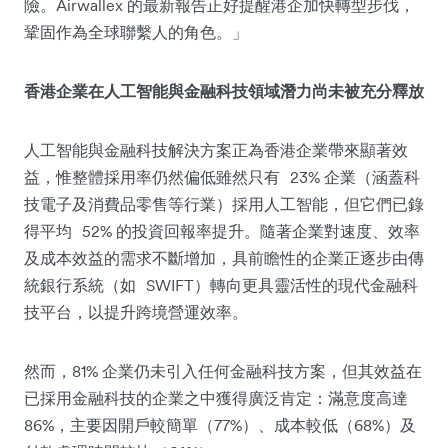
Airwallex
險。
的最新報告正好提醒港企加快轉型步伐，
鞏固作為全球聯繫人的角色。」
香港企業在人工智能與金融科技領域潛力尚未被充分釋放
人工智能與金融科技解決方案正為香港企業帶來顯著效
23%
益，惟整體採用率仍然偏低雖然只有
企業（涵蓋科
技電子及消費品零售等行業）採用人工智能，但它們已錄
52%
得平均
的投資回報率提升。隨著企業對速度、效率
及成本效益的需求不斷增加，具前瞻性的企業正逐步由傳
SWIFT
統銀行系統（如
）轉向更具靈活性的現代金融科
技平台，以提升跨境營運效率。
81%
然而，
企業仍未引入任何金融科技方案，但其效益在
已採用金融科技的企業之中獲得廣泛肯定：滿意度高達
86%
77%
68%
，主要因開戶較簡單（
）、成本較低（
）及