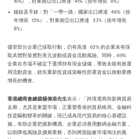
16%
41%
8%
），對東南亞出口將達
（按年增長
）
48%
鐘錶及手錶：對「一帶一路」國家出口將達
（按
13%
年增長
），對東南亞出口將達 33%（按年增長
8%）
62%
儘管部分企業已採取行動，仍有高達
的企業未有採
69%
取具體對策應對美元波動或資金流動風險。同時，
企業在市場不確定下選擇持有現金儲備，導致未能有效運
用流動資金，錯失重新投資或策略性部署資金以推動業務
增長的機會。
香港總商會總裁楊偉添先生
表示：「跨境電商與新興貿易
走廊，尤其是東盟市場，正重塑香港的貿易格局。金融科
技是驅動變革的關鍵，現已成為現代貿易的核心基礎設
施，有助企業把握新機遇。企業必須善用數碼金融方案，
以助降低風險及擴展業務，否則將面臨被市場淘汰的風