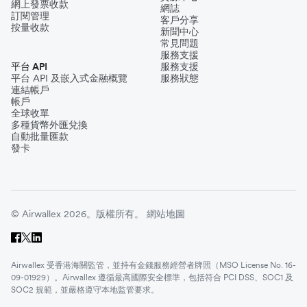
網上發票收款
網誌
訂閱管理
客戶分享
按量收款
新聞中心
常見問題
服務支援
平台 API
服務支援
平台 API 及嵌入式金融概覽
服務狀態
連結帳戶
帳戶
全球收單
多種貨幣外匯兌換
自動批量匯款
發卡
© Airwallex 2026。版權所有。
網站地圖
Airwallex 受香港海關監管，並持有金錢服務經營者牌照（MSO License No. 16-
09-01929）。Airwallex 遵循最高國際安全標準，包括符合 PCI DSS、SOC1 及
SOC2 規範，並嚴格遵守本地監管要求。