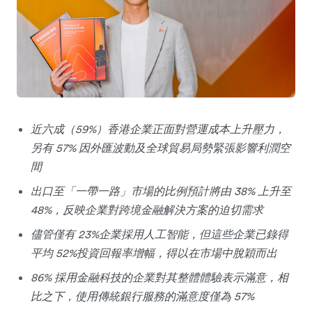
近六成（59%）香港企業正面對營運成本上升壓力，
另有 57% 因外匯波動及全球貿易局勢緊張影響利潤空
間
出口至「一帶一路」市場的比例預計將由 38% 上升至
48%，反映企業對跨境金融解決方案的迫切需求
儘管僅有 23%企業採用人工智能，但這些企業已錄得
平均 52%投資回報率增幅，得以在市場中脫穎而出
86% 採用金融科技的企業對其整體體驗表示滿意，相
比之下，使用傳統銀行服務的滿意度僅為 57%