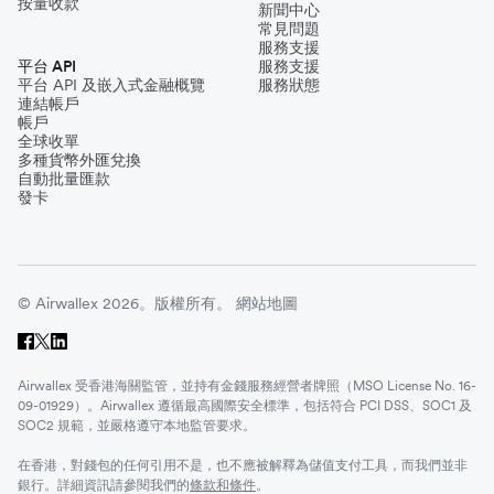
按量收款
新聞中心
常見問題
服務支援
平台 API
服務支援
平台 API 及嵌入式金融概覽
服務狀態
連結帳戶
帳戶
全球收單
多種貨幣外匯兌換
自動批量匯款
發卡
© Airwallex 2026。版權所有。
網站地圖
Airwallex 受香港海關監管，並持有金錢服務經營者牌照（MSO License No. 16-
09-01929）。Airwallex 遵循最高國際安全標準，包括符合 PCI DSS、SOC1 及
SOC2 規範，並嚴格遵守本地監管要求。
在香港，對錢包的任何引用不是，也不應被解釋為儲值支付工具，而我們並非
銀行。詳細資訊請參閱我們的
條款和條件
。