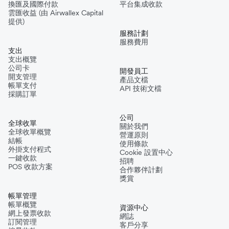
換匯及國際付款
平台集成收款
雲匯收益 (由 Airwallex Capital
提供)
服務計劃
服務費用
支出
支出概覽
公司卡
開發員工
開支管理
產品文檔
帳單支付
API 技術文檔
採購訂單
公司
全球收單
關於我們
全球收單概覽
營運原則
結帳
使用條款
外掛支付程式
Cookie 設置中心
一鍵收款
招聘
POS 收款方案
合作夥伴計劃
獎賞
帳單管理
帳單概覽
資源中心
網上發票收款
網誌
訂閱管理
客戶分享