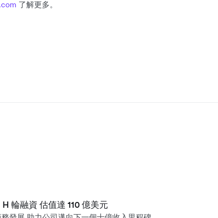
x.com
了解更多。
美元 H 輪融資 估值達 110 億美元
務發展 助力公司邁向下一個十億收入里程碑