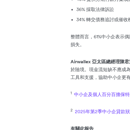
36% 採取法律訴訟
34% 轉交債務追討或催
整體而言，61%中小企表示
損失。
Airwallex 亞太區總經理陳
於險境。現金流短缺不應成
工具和支援，協助中小企更
1
中小企及個人百分百擔保特
2
2025年第2季中小企貸款
有關此報告