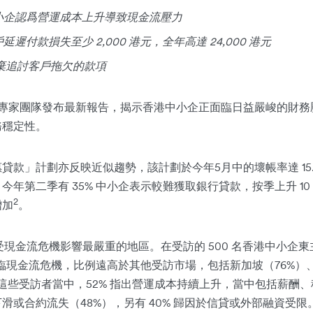
小企認爲營運成本上升導致現金流壓力
延遲付款損失至少 2,000 港元，全年高達 24,000 港元
放棄追討客戶拖欠的款項
專家團隊發布最新報告，揭示香港中小企正面臨日益嚴峻的財務
務穩定性。
貸款」計劃亦反映近似趨勢，該計劃於今年5月中的壞帳率達 15
年第二季有 35% 中小企表示較難獲取銀行貸款，按季上升 1
2
增加
。
港是受現金流危機影響最嚴重的地區。在受訪的 500 名香港中小企東
面臨現金流危機，比例遠高於其他受訪市場，包括新加坡（76%）
。在這些受訪者當中，52% 指出營運成本持續上升，當中包括薪酬
滑或合約流失（48%），另有 40% 歸因於信貸或外部融資受限