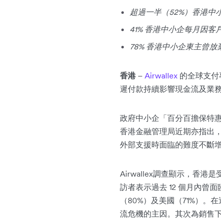
超過一半（52%）香港中
41% 香港中小企每月因客戶
78% 香港中小企東主曾
香港
–
Airwallex
的全球支付
遲付款持續影響現金流及業
政府中小企「百分百擔保特惠
香港金融管理局近期亦指出，今
外部支援時面臨的難度不斷
Airwallex調查顯示，香
訪者表示過去 12 個月內曾
（80%）及美國（71%）
流危機的主因。其次為銷售下