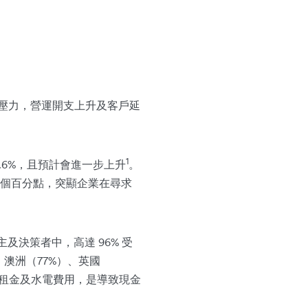
壓力，營運開支上升及客戶延
1
.6%，且預計會進一步上升
。
0 個百分點，突顯企業在尋求
主及決策者中，高達 96% 受
、澳洲（77%）、英國
、租金及水電費用，是導致現金
。