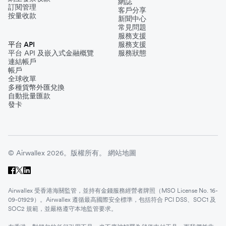
網誌
訂閱管理
客戶分享
按量收款
新聞中心
常見問題
服務支援
平台 API
服務支援
平台 API 及嵌入式金融概覽
服務狀態
連結帳戶
帳戶
全球收單
多種貨幣外匯兌換
自動批量匯款
發卡
© Airwallex 2026。版權所有。
網站地圖
Airwallex 受香港海關監管，並持有金錢服務經營者牌照（MSO License No. 16-
09-01929）。Airwallex 遵循最高國際安全標準，包括符合 PCI DSS、SOC1 及
SOC2 規範，並嚴格遵守本地監管要求。