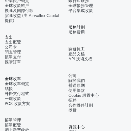
企業帳戶概覽
銀行即服務
全球收款帳戶
全球帳務管理
換匯及國際付款
平台集成收款
雲匯收益 (由 Airwallex Capital
提供)
服務計劃
服務費用
支出
支出概覽
公司卡
開發員工
開支管理
產品文檔
帳單支付
API 技術文檔
採購訂單
公司
全球收單
關於我們
全球收單概覽
營運原則
結帳
使用條款
外掛支付程式
Cookie 設置中心
一鍵收款
招聘
POS 收款方案
合作夥伴計劃
獎賞
帳單管理
帳單概覽
資源中心
網上發票收款