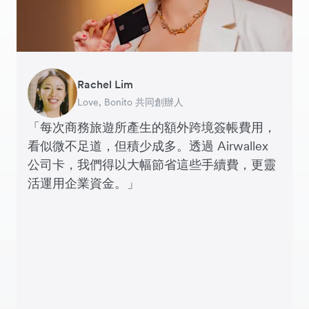
Rachel Lim
Henson Tsai
Phyllis
Jennifer Chong
Benjamin
Tomy Wu
Love, Bonito 共同創辦人
SleekFlow 創辦人
Jakewell 數碼營運總監
Linjer 行政總裁
Grams(28) 創辦人
MyiCellar 共同創辦人
「每次商務旅遊所產生的額外跨境簽帳費用，
看似微不足道，但積少成多。透過 Airwallex
公司卡，我們得以大幅節省這些手續費，更靈
活運用企業資金。」