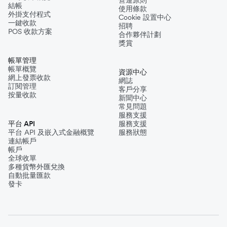
結帳
使用條款
外掛支付程式
Cookie 設置中心
一鍵收款
招聘
POS 收款方案
合作夥伴計劃
獎賞
帳單管理
帳單概覽
資源中心
網上發票收款
網誌
訂閱管理
客戶分享
按量收款
新聞中心
常見問題
服務支援
平台 API
服務支援
平台 API 及嵌入式金融概覽
服務狀態
連結帳戶
帳戶
全球收單
多種貨幣外匯兌換
自動批量匯款
發卡