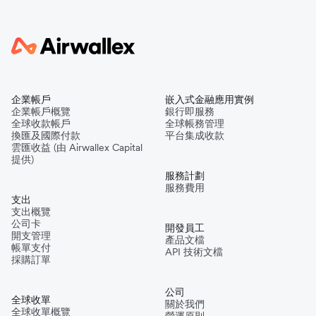
企業帳戶
嵌入式金融應用實例
企業帳戶概覽
銀行即服務
全球收款帳戶
全球帳務管理
換匯及國際付款
平台集成收款
雲匯收益 (由 Airwallex Capital
提供)
服務計劃
服務費用
支出
支出概覽
公司卡
開發員工
開支管理
產品文檔
帳單支付
API 技術文檔
採購訂單
公司
全球收單
關於我們
全球收單概覽
營運原則