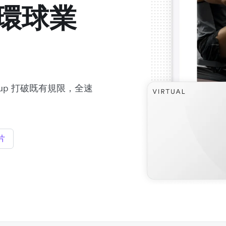
環球業
 Group 打破既有規限，全速
。
片