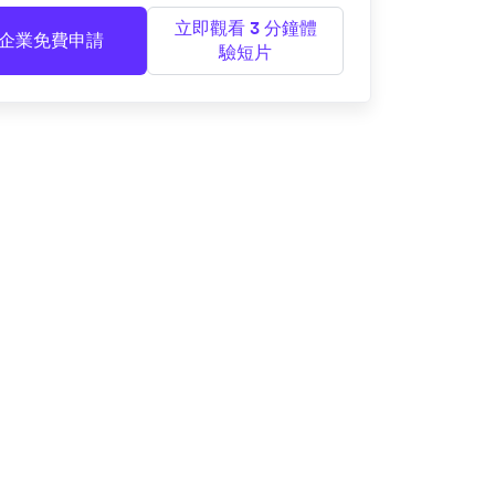
立即觀看 3 分鐘體
企業免費申請
驗短片