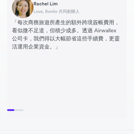
Rachel Lim
Henson Tsai
Phyllis
Jennifer Chong
Benjamin
Tomy Wu
Love, Bonito 共同創辦人
SleekFlow 創辦人
Jakewell 數碼營運總監
Linjer 行政總裁
Grams(28) 創辦人
MyiCellar 共同創辦人
「每次商務旅遊所產生的額外跨境簽帳費用，
看似微不足道，但積少成多。透過 Airwallex
公司卡，我們得以大幅節省這些手續費，更靈
活運用企業資金。」