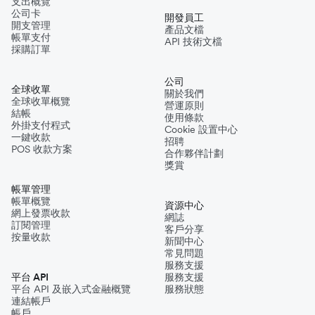
支出概覽
公司卡
開發員工
開支管理
產品文檔
帳單支付
API 技術文檔
採購訂單
公司
全球收單
關於我們
全球收單概覽
營運原則
結帳
使用條款
外掛支付程式
Cookie 設置中心
一鍵收款
招聘
POS 收款方案
合作夥伴計劃
獎賞
帳單管理
帳單概覽
資源中心
網上發票收款
網誌
訂閱管理
客戶分享
按量收款
新聞中心
常見問題
服務支援
平台 API
服務支援
平台 API 及嵌入式金融概覽
服務狀態
連結帳戶
帳戶