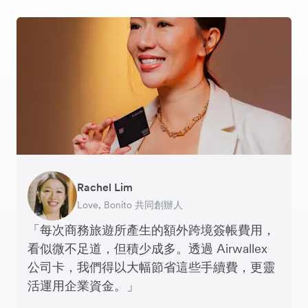
Rachel Lim
Henson Tsai
Phyllis
Jennifer Chong
Benjamin
Tomy Wu
Love, Bonito 共同創辦人
SleekFlow 創辦人
Jakewell 數碼營運總監
Linjer 行政總裁
Grams(28) 創辦人
MyiCellar 共同創辦人
「每次商務旅遊所產生的額外跨境簽帳費用，
看似微不足道，但積少成多。透過 Airwallex
公司卡，我們得以大幅節省這些手續費，更靈
活運用企業資金。」