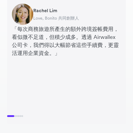
Rachel Lim
Henson Tsai
Phyllis
Jennifer Chong
Benjamin
Tomy Wu
Love, Bonito 共同創辦人
SleekFlow 創辦人
Jakewell 數碼營運總監
Linjer 行政總裁
Grams(28) 創辦人
MyiCellar 共同創辦人
「每次商務旅遊所產生的額外跨境簽帳費用，
看似微不足道，但積少成多。透過 Airwallex
公司卡，我們得以大幅節省這些手續費，更靈
活運用企業資金。」