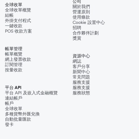
公司
全球收單
關於我們
全球收單概覽
營運原則
結帳
使用條款
外掛支付程式
Cookie 設置中心
一鍵收款
招聘
POS 收款方案
合作夥伴計劃
獎賞
帳單管理
帳單概覽
資源中心
網上發票收款
網誌
訂閱管理
客戶分享
按量收款
新聞中心
常見問題
服務支援
平台 API
服務支援
平台 API 及嵌入式金融概覽
服務狀態
連結帳戶
帳戶
全球收單
多種貨幣外匯兌換
自動批量匯款
發卡