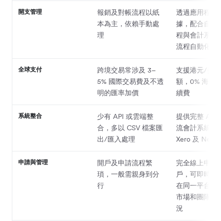
開支管理
報銷及對帳流程以紙
透過應用程式
本為主，依賴手動處
據，配合自訂
理
程與會計系統
流程自動化
全球支付
跨境交易常涉及 3–
支援港元/美
5% 國際交易費及不透
額，0% 海外
明的匯率加價
續費
系統整合
少有 API 或雲端整
提供完整 API
合，多以 CSV 檔案匯
流會計系統的
出/匯入處理
Xero 及 Netsui
申請與管理
開戶及申請流程繁
完全線上申請
瑣，一般需親身到分
戶，可即時發
行
在同一平台管
市場和團隊的
況