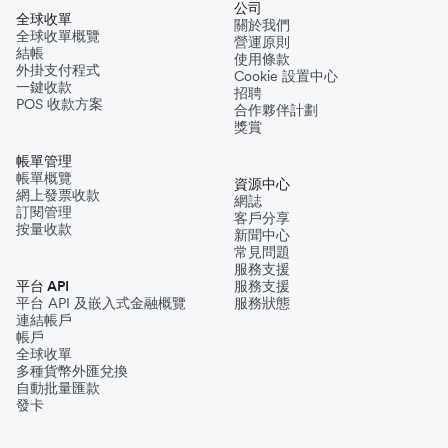
公司
全球收單
關於我們
全球收單概覽
營運原則
結帳
使用條款
外掛支付程式
Cookie 設置中心
一鍵收款
招聘
POS 收款方案
合作夥伴計劃
獎賞
帳單管理
帳單概覽
資源中心
網上發票收款
網誌
訂閱管理
客戶分享
按量收款
新聞中心
常見問題
服務支援
平台 API
服務支援
平台 API 及嵌入式金融概覽
服務狀態
連結帳戶
帳戶
全球收單
多種貨幣外匯兌換
自動批量匯款
發卡