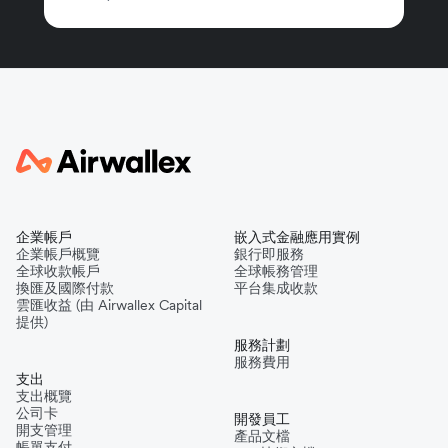
企業帳戶
嵌入式金融應用實例
企業帳戶概覽
銀行即服務
全球收款帳戶
全球帳務管理
換匯及國際付款
平台集成收款
雲匯收益 (由 Airwallex Capital
提供)
服務計劃
服務費用
支出
支出概覽
公司卡
開發員工
開支管理
產品文檔
帳單支付