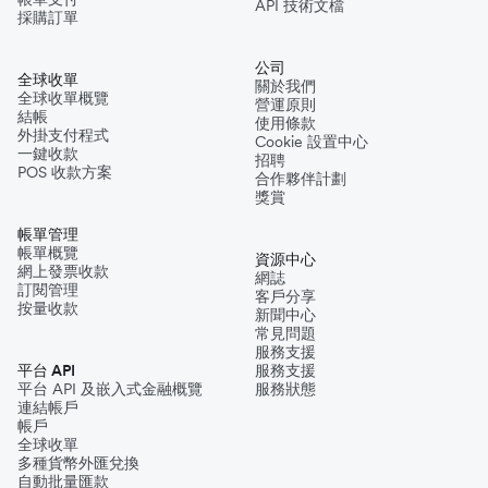
API 技術文檔
採購訂單
公司
全球收單
關於我們
全球收單概覽
營運原則
結帳
使用條款
外掛支付程式
Cookie 設置中心
一鍵收款
招聘
POS 收款方案
合作夥伴計劃
獎賞
帳單管理
帳單概覽
資源中心
網上發票收款
網誌
訂閱管理
客戶分享
按量收款
新聞中心
常見問題
服務支援
平台 API
服務支援
平台 API 及嵌入式金融概覽
服務狀態
連結帳戶
帳戶
全球收單
多種貨幣外匯兌換
自動批量匯款