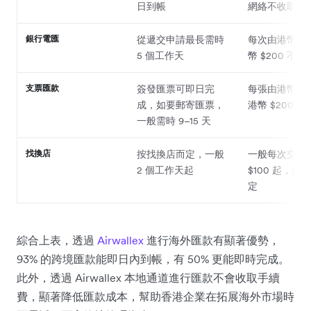
日到帳
網絡不收取手
銀行電匯
從遞交申請最長需時
每次由港幣 $5
5 個工作天
幣 $200 不等
支票匯款
簽發匯票可即日完
每張由港幣 $1
成，如要郵寄匯票，
港幣 $200 不
一般需時 9–15 天
找換店
按找換店而定，一般
一般每次交易
2 個工作天起
$100 起，按
定
綜合上表，透過
Airwallex
進行海外匯款有顯著優勢，
93% 的跨境匯款能即日內到帳，有 50% 更能即時完成。
此外，透過 Airwallex 本地通道進行匯款不會收取手續
費，顯著降低匯款成本，幫助香港企業在拓展海外市場時