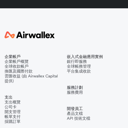
企業帳戶
嵌入式金融應用實例
企業帳戶概覽
銀行即服務
全球收款帳戶
全球帳務管理
換匯及國際付款
平台集成收款
雲匯收益 (由 Airwallex Capital
提供)
服務計劃
服務費用
支出
支出概覽
公司卡
開發員工
開支管理
產品文檔
帳單支付
API 技術文檔
採購訂單