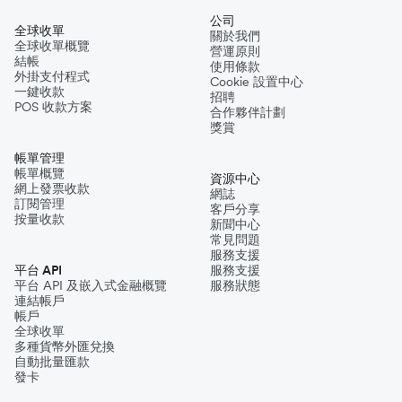
公司
全球收單
關於我們
全球收單概覽
營運原則
結帳
使用條款
外掛支付程式
Cookie 設置中心
一鍵收款
招聘
POS 收款方案
合作夥伴計劃
獎賞
帳單管理
帳單概覽
資源中心
網上發票收款
網誌
訂閱管理
客戶分享
按量收款
新聞中心
常見問題
服務支援
平台 API
服務支援
平台 API 及嵌入式金融概覽
服務狀態
連結帳戶
帳戶
全球收單
多種貨幣外匯兌換
自動批量匯款
發卡