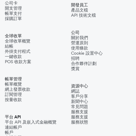
公司卡
開發員工
開支管理
產品文檔
帳單支付
API 技術文檔
採購訂單
公司
全球收單
關於我們
全球收單概覽
營運原則
結帳
使用條款
外掛支付程式
Cookie 設置中心
一鍵收款
招聘
POS 收款方案
合作夥伴計劃
獎賞
帳單管理
帳單概覽
資源中心
網上發票收款
網誌
訂閱管理
客戶分享
按量收款
新聞中心
常見問題
服務支援
平台 API
服務支援
平台 API 及嵌入式金融概覽
服務狀態
連結帳戶
帳戶