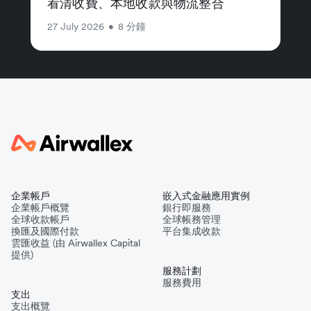
看清收費、本地收款與物流整合
27 July 2026
•
8 分鐘
企業帳戶
嵌入式金融應用實例
企業帳戶概覽
銀行即服務
全球收款帳戶
全球帳務管理
換匯及國際付款
平台集成收款
雲匯收益 (由 Airwallex Capital
提供)
服務計劃
服務費用
支出
支出概覽