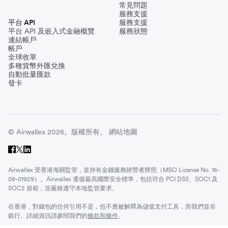
常見問題
服務支援
平台 API
服務支援
平台 API 及嵌入式金融概覽
服務狀態
連結帳戶
帳戶
全球收單
多種貨幣外匯兌換
自動批量匯款
發卡
© Airwallex 2026。版權所有。
網站地圖
Airwallex 受香港海關監管，並持有金錢服務經營者牌照（MSO License No. 16-
09-01929）。Airwallex 遵循最高國際安全標準，包括符合 PCI DSS、SOC1 及
SOC2 規範，並嚴格遵守本地監管要求。
在香港，對錢包的任何引用不是，也不應被解釋為儲值支付工具，而我們並非
銀行。詳細資訊請參閱我們的
條款和條件
。