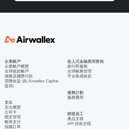
企業帳戶
嵌入式金融應用實例
企業帳戶概覽
銀行即服務
全球收款帳戶
全球帳務管理
換匯及國際付款
平台集成收款
雲匯收益 (由 Airwallex Capital
提供)
服務計劃
服務費用
支出
支出概覽
公司卡
開發員工
開支管理
產品文檔
帳單支付
API 技術文檔
採購訂單