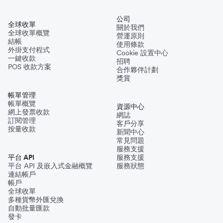
公司
全球收單
關於我們
全球收單概覽
營運原則
結帳
使用條款
外掛支付程式
Cookie 設置中心
一鍵收款
招聘
POS 收款方案
合作夥伴計劃
獎賞
帳單管理
帳單概覽
資源中心
網上發票收款
網誌
訂閱管理
客戶分享
按量收款
新聞中心
常見問題
服務支援
平台 API
服務支援
平台 API 及嵌入式金融概覽
服務狀態
連結帳戶
帳戶
全球收單
多種貨幣外匯兌換
自動批量匯款
發卡