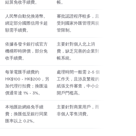
結算免收手續費。
帳。
人民幣自動兌換港幣。
審批認證程序較多，且
綁定部分國際信用卡超
受到國家外匯管理局規
額需手續費。
管限制。
依據各發卡銀行或官方
主要針對個人北上消
機構即時牌價，部分免
費，缺乏完善的企業對
收手續費。
帳系統。
每筆電匯手續費約
處理時間一般需 2-5 個
HK$100 - HK$200，另
工作天，且涉及繁複的
加代理行扣費；換匯溢
紙張文件審查，中小企
價通常達 1% - 3%。
開戶門檻高。
本地匯款網絡免手續
主要針對商業用戶，而
費；換匯低至銀行同業
非個人零售消費。
匯率以上 0.2%。