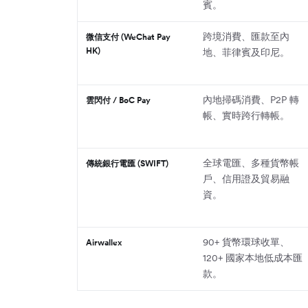
賓。
跨境消費、匯款至內
微信支付 (WeChat Pay
HK)
地、菲律賓及印尼。
內地掃碼消費、P2P 轉
雲閃付 / BoC Pay
帳、實時跨行轉帳。
全球電匯、多種貨幣帳
傳統銀行電匯 (SWIFT)
戶、信用證及貿易融
資。
90+ 貨幣環球收單、
Airwallex
120+ 國家本地低成本匯
款。