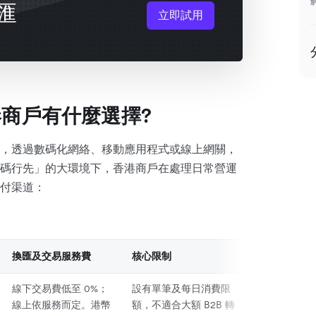
匯
立即試用
商戶有什麼選擇?
，透過數碼化網絡、移動應用程式或線上網關，
碼行先」的大環境下，香港商戶在處理日常營運
付渠道：
換匯及交易服務費
核心限制
線下交易費低至 0%；
設有單筆及每日消費限
線上依服務而定。港幣
額，不適合大額 B2B 轉