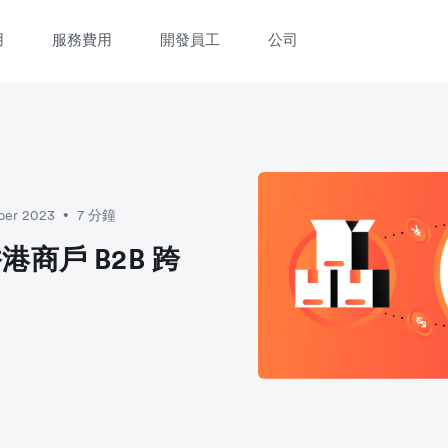
用
服務費用
開發員工
公司
立即觀看 3 分鐘體驗短片
填寫資料以觀體驗短片：
ber 2023
7 分鐘
•
商戶 B2B 跨