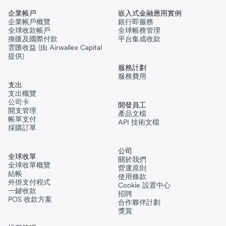
企業帳戶
嵌入式金融應用實例
企業帳戶概覽
銀行即服務
全球收款帳戶
全球帳務管理
換匯及國際付款
平台集成收款
雲匯收益 (由 Airwallex Capital
提供)
服務計劃
服務費用
支出
支出概覽
公司卡
開發員工
開支管理
產品文檔
帳單支付
API 技術文檔
採購訂單
公司
全球收單
關於我們
全球收單概覽
營運原則
結帳
使用條款
外掛支付程式
Cookie 設置中心
一鍵收款
招聘
POS 收款方案
合作夥伴計劃
獎賞