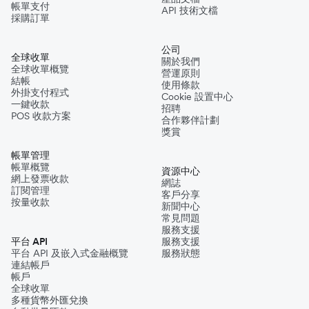
帳單支付
API 技術文檔
採購訂單
公司
全球收單
關於我們
全球收單概覽
營運原則
結帳
使用條款
外掛支付程式
Cookie 設置中心
一鍵收款
招聘
POS 收款方案
合作夥伴計劃
獎賞
帳單管理
帳單概覽
資源中心
網上發票收款
網誌
訂閱管理
客戶分享
按量收款
新聞中心
常見問題
服務支援
平台 API
服務支援
平台 API 及嵌入式金融概覽
服務狀態
連結帳戶
帳戶
全球收單
多種貨幣外匯兌換