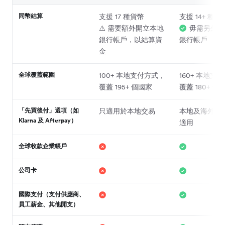
同幣結算
支援 17 種貨幣
支援 14+ 種貨
⚠️ 需要額外開立本地
毋需另外開
銀行帳戶，以結算資
銀行帳戶
金
全球覆蓋範圍
100+ 本地支付方式，
160+ 本地支
覆蓋 195+ 個國家
覆蓋 180+ 個
「先買後付」選項（如
只適用於本地交易
本地及海外交
Klarna 及 Afterpay）
適用
全球收款企業帳戶
公司卡
國際支付（支付供應商、
員工薪金、其他開支）