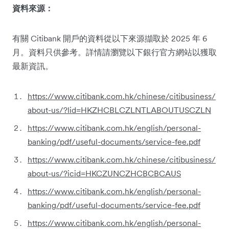
資料來源：
有關 Citibank 開戶的資料從以下來源擷取於 2025 年 6
月。資料只供參考。詳情請瀏覽以下銀行官方網站以獲取
最新資訊。
https://www.citibank.com.hk/chinese/citibusiness/
about-us/?lid=HKZHCBLCZLNTLABOUTUSCZLN
https://www.citibank.com.hk/english/personal-
banking/pdf/useful-documents/service-fee.pdf
https://www.citibank.com.hk/chinese/citibusiness/
about-us/?icid=HKCZUNCZHCBCBCAUS
https://www.citibank.com.hk/english/personal-
banking/pdf/useful-documents/service-fee.pdf
https://www.citibank.com.hk/english/personal-