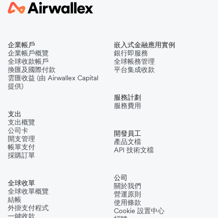
企業帳戶
嵌入式金融應用實例
企業帳戶概覽
銀行即服務
全球收款帳戶
全球帳務管理
換匯及國際付款
平台集成收款
雲匯收益 (由 Airwallex Capital
提供)
服務計劃
服務費用
支出
支出概覽
公司卡
開發員工
開支管理
產品文檔
帳單支付
API 技術文檔
採購訂單
公司
全球收單
關於我們
全球收單概覽
營運原則
結帳
使用條款
外掛支付程式
Cookie 設置中心
一鍵收款