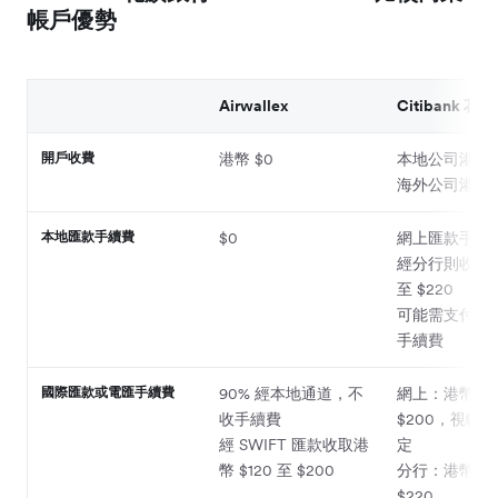
帳戶優勢
Airwallex
Citibank 花
開戶收費
港幣 $0
本地公司港幣 $
海外公司港幣 $
本地匯款手續費
$0
網上匯款手續
經分行則收港幣 
至 $220
可能需支付代
手續費
國際匯款或電匯手續費
90% 經本地通道，不
網上：港幣 $0
收手續費
$200，視帳
經 SWIFT 匯款收取港
定
幣 $120 至 $200
分行：港幣 $1
$220