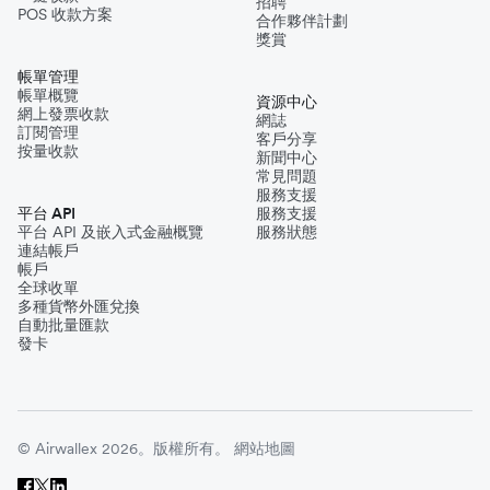
招聘
POS 收款方案
合作夥伴計劃
獎賞
帳單管理
帳單概覽
資源中心
網上發票收款
網誌
訂閱管理
客戶分享
按量收款
新聞中心
常見問題
服務支援
平台 API
服務支援
平台 API 及嵌入式金融概覽
服務狀態
連結帳戶
帳戶
全球收單
多種貨幣外匯兌換
自動批量匯款
發卡
© Airwallex 2026。版權所有。
網站地圖