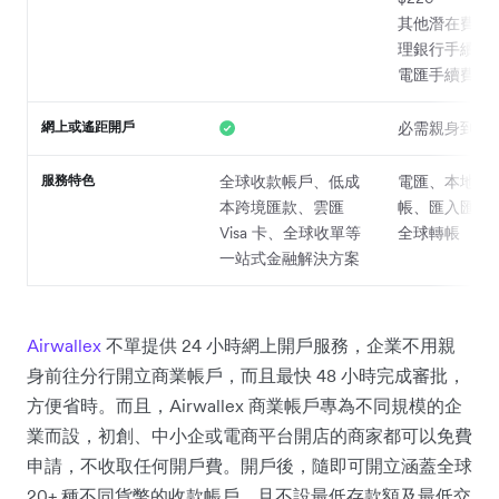
其他潛在費用
理銀行手續費
電匯手續費
網上或遙距開戶
必需親身到分
服務特色
全球收款帳戶、低成
電匯、本地跨
本跨境匯款、雲匯
帳、匯入匯款
Visa 卡、全球收單等
全球轉帳
一站式金融解決方案
Airwallex
不單提供 24 小時網上開戶服務，企業不用親
身前往分行開立商業帳戶，而且最快 48 小時完成審批，
方便省時。而且，Airwallex 商業帳戶專為不同規模的企
業而設，初創、中小企或電商平台開店的商家都可以免費
申請，不收取任何開戶費。開戶後，隨即可開立涵蓋全球
20+ 種不同貨幣的收款帳戶，且不設最低存款額及最低交