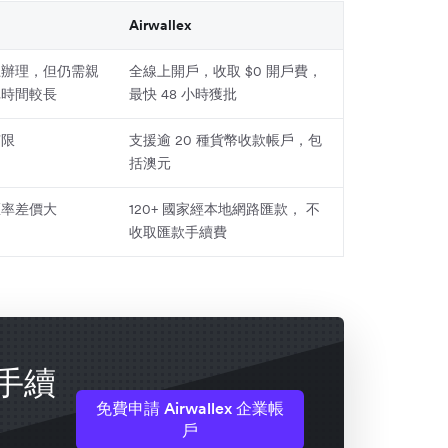
Airwallex
上辦理，但仍需親
全線上開戶，收取 $0 開戶費，
批時間較長
最快 48 小時獲批
有限
支援逾 20 種貨幣收款帳戶，包
括澳元
匯率差價大
120+ 國家經本地網路匯款， 不
收取匯款手續費
手續
免費申請 Airwallex 企業帳
戶