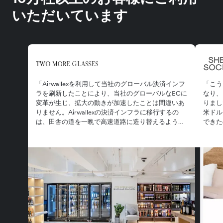
いただいています
「Airwallexを利用して当社のグローバル決済インフ
「こう
ラを刷新したことにより、当社のグローバルなECに
なり、
変革が生じ、拡大の動きが加速したことは間違いあ
りまし
りません。Airwallexの決済インフラに移行するの
米ドル
は、田舎の道を一晩で高速道路に造り替えるような
できた
ものでした」
回せま