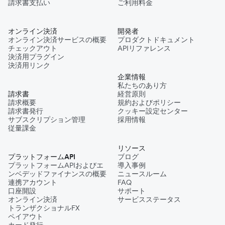
請求書支払い
ご利用料金
オンライン決済
開発者
オンライン決済サービスの概要
プロダクトドキュメント
チェックアウト
APIリファレンス
決済用プラグイン
決済用リンク
企業情報
私たちのあり方
請求書
経営原則
請求概要
規約およびポリシー
請求書発行
クッキー設定センター
サブスクリプション管理
採用情報
従量課金
リソース
プラットフォームAPI
ブログ
プラットフォームAPIおよびエ
導入事例
ンベデッドファイナンスの概要
ニュースルーム
連携アカウント
FAQ
口座開設
サポート
オンライン決済
サービスステータス
トランザクショナルFX
ペイアウト
カード発行