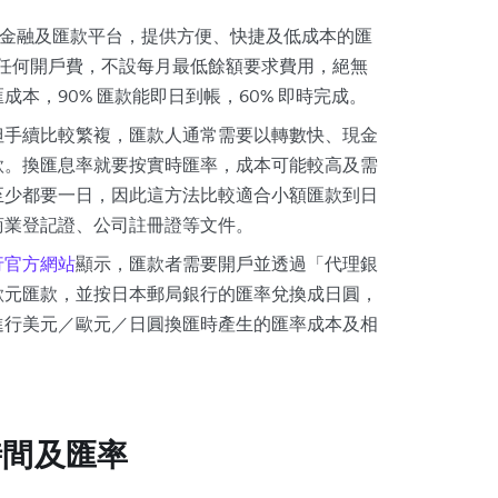
全球性的金融及匯款平台，提供方便、快捷及低成本的匯
任何開戶費，不設每月最低餘額要求費用，絕無
本，90% 匯款能即日到帳，60% 即時完成。
但手續比較繁複，匯款人通常需要以轉數快、現金
款。換匯息率就要按實時匯率，成本可能較高及需
至少都要一日，因此這方法比較適合小額匯款到日
商業登記證、公司註冊證等文件。
行官方網站
顯示，匯款者需要開戶並透過「代理銀
歐元匯款，並按日本郵局銀行的匯率兌換成日圓，
進行美元／歐元／日圓換匯時產生的匯率成本及相
時間及匯率