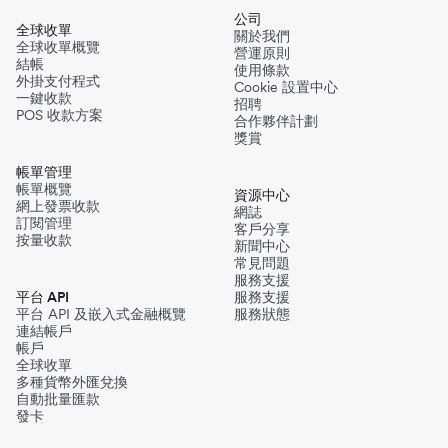
公司
全球收單
關於我們
全球收單概覽
營運原則
結帳
使用條款
外掛支付程式
Cookie 設置中心
一鍵收款
招聘
POS 收款方案
合作夥伴計劃
獎賞
帳單管理
帳單概覽
資源中心
網上發票收款
網誌
訂閱管理
客戶分享
按量收款
新聞中心
常見問題
服務支援
平台 API
服務支援
平台 API 及嵌入式金融概覽
服務狀態
連結帳戶
帳戶
全球收單
多種貨幣外匯兌換
自動批量匯款
發卡