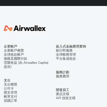
企業帳戶
嵌入式金融應用實例
企業帳戶概覽
銀行即服務
全球收款帳戶
全球帳務管理
換匯及國際付款
平台集成收款
雲匯收益 (由 Airwallex Capital
提供)
服務計劃
服務費用
支出
支出概覽
公司卡
開發員工
開支管理
產品文檔
帳單支付
API 技術文檔
採購訂單