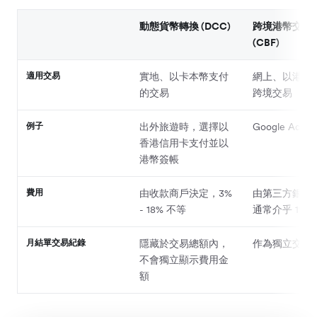
動態貨幣轉換 (DCC)
跨境港幣交易
(CBF)
適用交易
實地、以卡本幣支付
網上、以港幣
的交易
跨境交易
例子
出外旅遊時，選擇以
Google Ads、S
香港信用卡支付並以
港幣簽帳
費用
由收款商戶決定，3%
由第三方銀行
- 18% 不等
通常介乎 1% - 
月結單交易紀錄
隱藏於交易總額內，
作為獨立交易
不會獨立顯示費用金
額