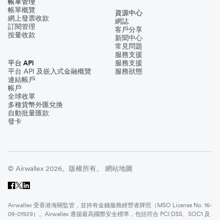
帳單管理
帳單概覽
資源中心
網上發票收款
網誌
訂閱管理
客戶分享
按量收款
新聞中心
常見問題
服務支援
平台 API
服務支援
平台 API 及嵌入式金融概覽
服務狀態
連結帳戶
帳戶
全球收單
多種貨幣外匯兌換
自動批量匯款
發卡
© Airwallex 2026。版權所有。
網站地圖
Airwallex 受香港海關監管，並持有金錢服務經營者牌照（MSO License No. 16-
09-01929）。Airwallex 遵循最高國際安全標準，包括符合 PCI DSS、SOC1 及