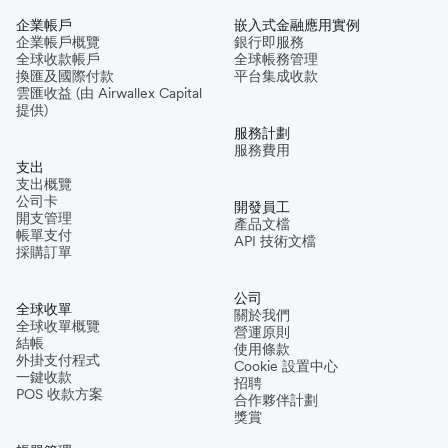
企業帳戶
嵌入式金融應用實例
企業帳戶概覽
銀行即服務
全球收款帳戶
全球帳務管理
換匯及國際付款
平台集成收款
雲匯收益 (由 Airwallex Capital
提供)
服務計劃
服務費用
支出
支出概覽
公司卡
開發員工
開支管理
產品文檔
帳單支付
API 技術文檔
採購訂單
公司
全球收單
關於我們
全球收單概覽
營運原則
結帳
使用條款
外掛支付程式
Cookie 設置中心
一鍵收款
招聘
POS 收款方案
合作夥伴計劃
獎賞