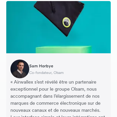
Andreia Beja
Sam Horbye
Meera
Rupert
Thomas Adams
Edle Tenden
Francois Schramek
Responsable de la chaîne
Co-fondateur, Olsam
Directrice financiere, ME + EM
Directeur Général, Perspective Pictures
Fondateur et PDG, Brandbassador
Co-fondatrice, Mobile Transaction
Co-Founder, Dropterra
d’approvisionnement, Miss Patisserie
« Airwallex s’est révélé être un partenaire
exceptionnel pour le groupe Olsam, nous
accompagnant dans l’élargissement de nos
marques de commerce électronique sur de
nouveaux canaux et de nouveaux marchés.