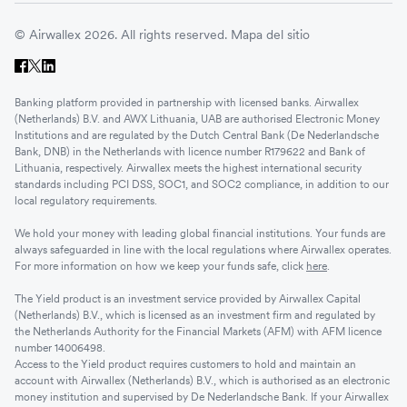
© Airwallex 2026. All rights reserved.
Mapa del sitio
Banking platform provided in partnership with licensed banks. Airwallex
(Netherlands) B.V. and AWX Lithuania, UAB are authorised Electronic Money
Institutions and are regulated by the Dutch Central Bank (De Nederlandsche
Bank, DNB) in the Netherlands with licence number R179622 and Bank of
Lithuania, respectively. Airwallex meets the highest international security
standards including PCI DSS, SOC1, and SOC2 compliance, in addition to our
local regulatory requirements.
We hold your money with leading global financial institutions. Your funds are
always safeguarded in line with the local regulations where Airwallex operates.
For more information on how we keep your funds safe, click
here
.
The Yield product is an investment service provided by Airwallex Capital
(Netherlands) B.V., which is licensed as an investment firm and regulated by
the Netherlands Authority for the Financial Markets (AFM) with AFM licence
number 14006498.
Access to the Yield product requires customers to hold and maintain an
account with Airwallex (Netherlands) B.V., which is authorised as an electronic
money institution and supervised by De Nederlandsche Bank. If your Airwallex