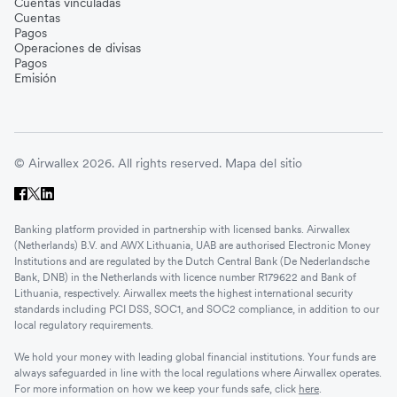
Cuentas vinculadas
Cuentas
Pagos
Operaciones de divisas
Pagos
Emisión
© Airwallex 2026. All rights reserved.
Mapa del sitio
Banking platform provided in partnership with licensed banks. Airwallex
(Netherlands) B.V. and AWX Lithuania, UAB are authorised Electronic Money
Institutions and are regulated by the Dutch Central Bank (De Nederlandsche
Bank, DNB) in the Netherlands with licence number R179622 and Bank of
Lithuania, respectively. Airwallex meets the highest international security
standards including PCI DSS, SOC1, and SOC2 compliance, in addition to our
local regulatory requirements.
We hold your money with leading global financial institutions. Your funds are
always safeguarded in line with the local regulations where Airwallex operates.
For more information on how we keep your funds safe, click
here
.