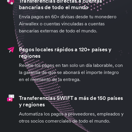
Transferencias directas a cuentas
bancarias de todo el mundo
Envía pagos en 60+ divisas desde tu monedero
Airwallex o cuentas vinculadas a cuentas
bancarias externas de todo el mundo.
Pagos locales rápidos a 120+ países y
regiones
Recibe los pagos en tan solo un día laborable, con
la garantía de que se abonará el importe íntegro
en el momento de la entrega.
Transferencias SWIFT a más de 150 países
y regiones
Automatiza los pagos a proveedores, empleados y
otros socios comerciales de todo el mundo.