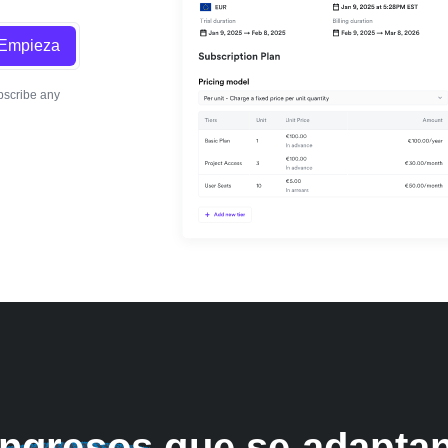
Empieza
bscribe any
ngresos que se adaptan