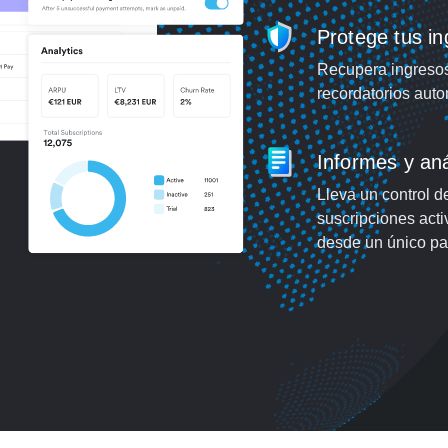
Protege tus i
Recupera ingresos 
recordatorios auto
Informes y aná
Lleva un control d
suscripciones acti
desde un único pan