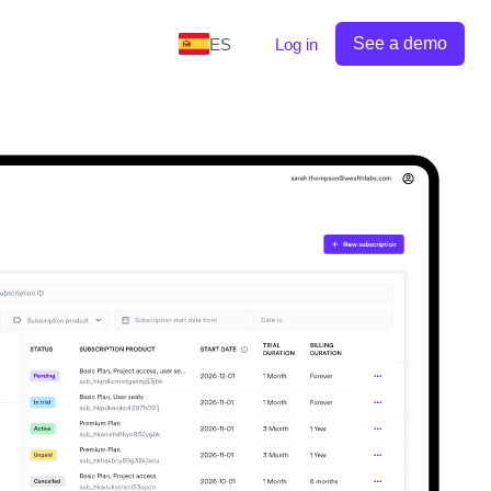
See a demo
ES
Log in