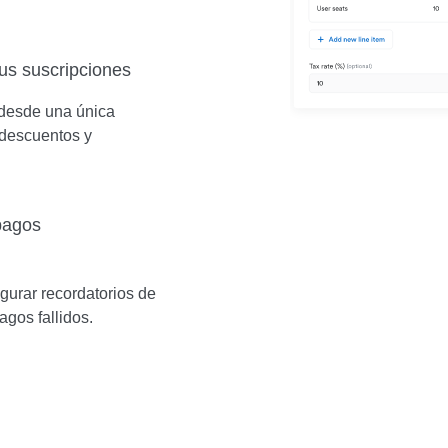
tus suscripciones
 desde una única
 descuentos y
 pagos
igurar recordatorios de
agos fallidos.