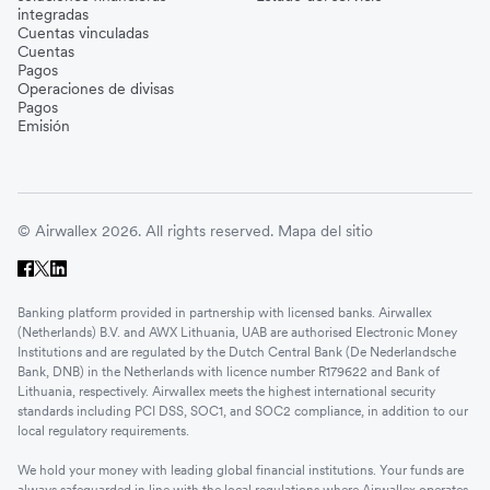
integradas
Cuentas vinculadas
Cuentas
Pagos
Operaciones de divisas
Pagos
Emisión
© Airwallex 2026. All rights reserved.
Mapa del sitio
Banking platform provided in partnership with licensed banks. Airwallex
(Netherlands) B.V. and AWX Lithuania, UAB are authorised Electronic Money
Institutions and are regulated by the Dutch Central Bank (De Nederlandsche
Bank, DNB) in the Netherlands with licence number R179622 and Bank of
Lithuania, respectively. Airwallex meets the highest international security
standards including PCI DSS, SOC1, and SOC2 compliance, in addition to our
local regulatory requirements.
We hold your money with leading global financial institutions. Your funds are
always safeguarded in line with the local regulations where Airwallex operates.