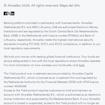
© Airwallex 2026. All rights reserved.
Mapa del sitio
Banking platform provided in partnership with licensed banks. Airwallex
(Netherlands) B.V. and AWX Lithuania, UAB are authorised Electronic Money
Institutions and are regulated by the Dutch Central Bank (De Nederlandsche
Bank, DNB) in the Netherlands with licence number R179622 and Bank of
Lithuania, respectively. Airwallex meets the highest international security
standards including PCI DSS, SOC1, and SOC2 compliance, in addition to our
local regulatory requirements.
We hold your money with leading global financial institutions. Your funds are
always safeguarded in line with the local regulations where Airwallex operates.
For more information on how we keep your funds safe, click
here
.
The Yield product is an investment service provided by Airwallex Capital
(Netherlands) B.V., which is licensed as an investment firm and regulated by
the Netherlands Authority for the Financial Markets (AFM) with AFM licence
number 14006498.
Access to the Yield product requires customers to hold and maintain an
account with Airwallex (Netherlands) B.V., which is authorised as an electronic
money institution and supervised by De Nederlandsche Bank. If your Airwallex
account is closed or suspended, access to the Yield product will no longer be