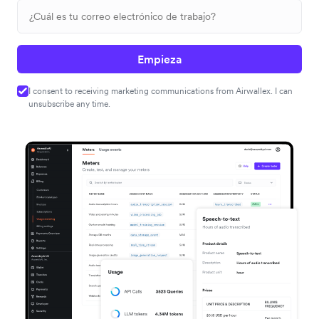
Empieza
I consent to receiving marketing communications from Airwallex. I can
unsubscribe any time.