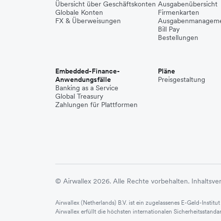
Übersicht über Geschäftskonten
Ausgabenübersicht
Globale Konten
Firmenkarten
FX & Überweisungen
Ausgabenmanagem
Bill Pay
Bestellungen
Embedded-Finance-
Pläne
Anwendungsfälle
Preisgestaltung
Banking as a Service
Global Treasury
Zahlungen für Plattformen
© Airwallex 2026. Alle Rechte vorbehalten.
Inhaltsve
Airwallex (Netherlands) B.V. ist ein zugelassenes E-Geld-Inst
Airwallex erfüllt die höchsten internationalen Sicherheitsstan