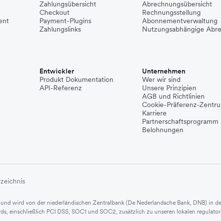
Zahlungsübersicht
Abrechnungsübersicht
Checkout
Rechnungsstellung
ent
Payment-Plugins
Abonnementverwaltung
Zahlungslinks
Nutzungsabhängige Abr
Entwickler
Unternehmen
Produkt Dokumentation
Wer wir sind
API-Referenz
Unsere Prinzipien
AGB und Richtlinien
Cookie-Präferenz-Zentr
Karriere
Partnerschaftsprogramm
Belohnungen
rzeichnis
itut und wird von der niederländischen Zentralbank (De Nederlandsche Bank, DNB) in 
dards, einschließlich PCI DSS, SOC1 und SOC2, zusätzlich zu unseren lokalen regulat