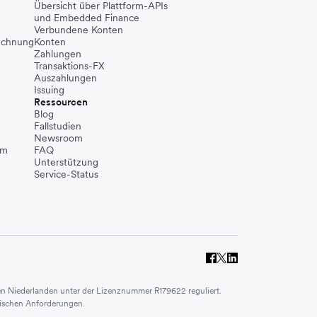
Übersicht über Plattform-APIs
und Embedded Finance
Verbundene Konten
echnung
Konten
Zahlungen
Transaktions-FX
Auszahlungen
Issuing
Ressourcen
Blog
Fallstudien
Newsroom
um
FAQ
Unterstützung
Service-Status
den Niederlanden unter der Lizenznummer R179622 reguliert.
orischen Anforderungen.