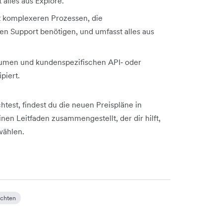
alles aus Explore.
t komplexeren Prozessen, die
n Support benötigen, und umfasst alles aus
umen und kundenspezifischen API‑ oder
piert.
test, findest du die neuen Preispläne in
en Leitfaden zusammengestellt, der dir hilft,
wählen.
ichten