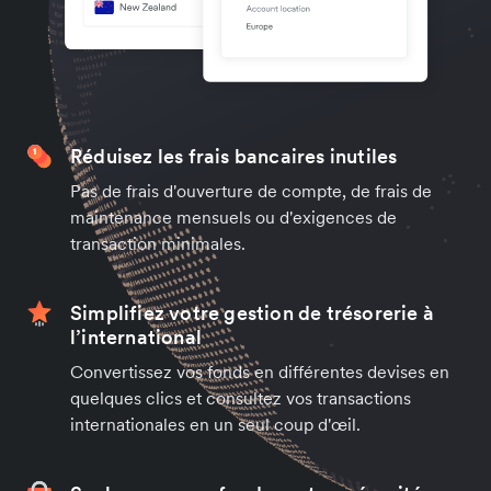
Réduisez les frais bancaires inutiles
Pas de frais d'ouverture de compte, de frais de
maintenance mensuels ou d'exigences de
transaction minimales.
Simplifiez votre gestion de trésorerie à
l’international
Convertissez vos fonds en différentes devises en
quelques clics et consultez vos transactions
internationales en un seul coup d'œil.