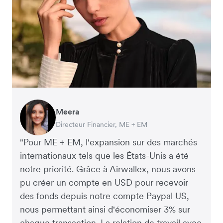
Meera
Charlie Bullock
Thomas Adams
Arthur Leventhorpe
Richard Li
George van Dyck
Marie Bals
Directeur Financier, ME + EM
PDG et Co-Fondateur, Scan.com
Fondateur et PDG, Brandbassador
DG et Co-Fondateur, Young Goat
Co-Fondateur & PDG, July
Directeur Financier, Zoomo
Responsable e-commerce, Northern Spirit
"Pour ME + EM, l'expansion sur des marchés
internationaux tels que les États-Unis a été
notre priorité. Grâce à Airwallex, nous avons
pu créer un compte en USD pour recevoir
des fonds depuis notre compte Paypal US,
nous permettant ainsi d'économiser 3% sur
chaque transaction. La relation de travail avec