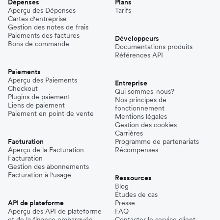
Dépenses
Plans
Aperçu des Dépenses
Tarifs
Cartes d'entreprise
Gestion des notes de frais
Paiements des factures
Développeurs
Bons de commande
Documentations produits
Références API
Paiements
Aperçu des Paiements
Entreprise
Checkout
Qui sommes-nous?
Plugins de paiement
Nos principes de
Liens de paiement
fonctionnement
Paiement en point de vente
Mentions légales
Gestion des cookies
Carrières
Facturation
Programme de partenariats
Aperçu de la Facturation
Récompenses
Facturation
Gestion des abonnements
Facturation à l'usage
Ressources
Blog
Études de cas
API de plateforme
Presse
Aperçu des API de plateforme
FAQ
et de la finance embarquée
Contacter le service client