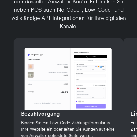
über dasselbe Airwallex-Konto. Entdecken Sie
neben POS auch No-Code-, Low-Code- und
vollständige API-Integrationen für Ihre digitalen
Kanäle.
Bezahlvorgang
Li
Binden Sie ein Low-Code-Zahlungsformular in
Ers
Ihre Website ein oder leiten Sie Kunden auf eine
Zah
von Airwallex gehostete Seite weiter.
and