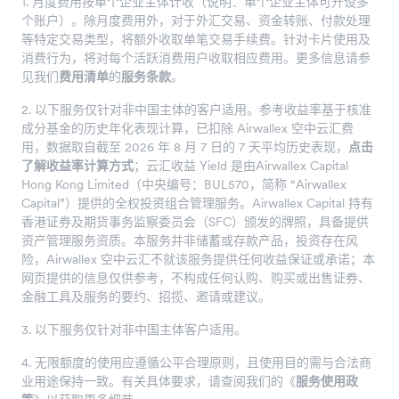
1. 月度费用按单个企业主体计收（说明：单个企业主体可开设多
个账户）。除月度费用外，对于外汇交易、资金转账、付款处理
等特定交易类型，将额外收取单笔交易手续费。针对卡片使用及
消费行为，将对每个活跃消费用户收取相应费用。更多信息请参
见我们
费用清单
的
服务条款
。
2. 以下服务仅针对非中国主体的客户适用。参考收益率基于核准
成分基金的历史年化表现计算，已扣除 Airwallex 空中云汇费
用，数据取自截至 2026 年 8 月 7 日的 7 天平均历史表现，
点击
了解收益率计算方式
；云汇收益 Yield 是由Airwallex Capital
Hong Kong Limited（中央编号：BUL570，简称 “Airwallex
Capital”）提供的全权投资组合管理服务。Airwallex Capital 持有
香港证券及期货事务监察委员会（SFC）颁发的牌照，具备提供
资产管理服务资质。本服务并非储蓄或存款产品，投资存在风
险，Airwallex 空中云汇不就该服务提供任何收益保证或承诺；本
网页提供的信息仅供参考，不构成任何认购、购买或出售证券、
金融工具及服务的要约、招揽、邀请或建议。
3. 以下服务仅针对非中国主体客户适用。
4. 无限额度的使用应遵循公平合理原则，且使用目的需与合法商
业用途保持一致。有关具体要求，请查阅我们的《
服务使用政