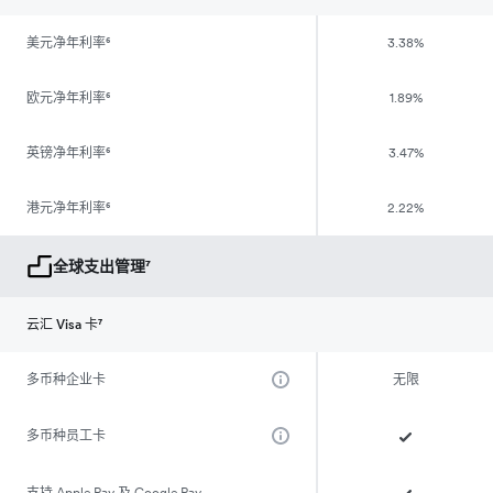
美元净年利率⁶
3.38%
欧元净年利率⁶
1.89%
英镑净年利率⁶
3.47%
港元净年利率⁶
2.22%
全球支出管理⁷
云汇 Visa 卡⁷
多币种企业卡
无限
多币种员工卡
支持 Apple Pay 及 Google Pay