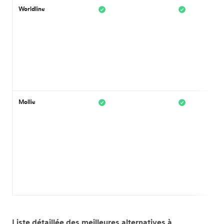
Worldline
Mollie
Liste détaillée des meilleures alternatives à