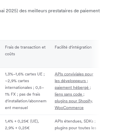
ai 2025) des meilleurs prestataires de paiement
Frais de transaction et
Facilité d'intégration
Expérience uti
coûts
et optimisation
conversion
1,3%–1,6% cartes UE ;
APIs conviviales pour
Paiement simpl
~2,9% cartes
les développeurs ;
avec 160+ mé
internationales ; 0,5–
paiement hébergé ;
locales ; tarifi
1% FX ; pas de frais
liens sans code ;
devise locale
d'installation/abonnem
plugins pour Shopify,
ent mensuel
WooCommerce
1,4% + 0,25€ (UE),
APIs étendues, SDKs ;
Checkout
2,9% + 0,25€
plugins pour toutes les
personnalisabl