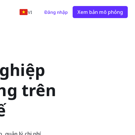
Xem bản mô phỏng
VI
Đăng nhập
nghiệp
ng trên
ế
, quản lý chi phí