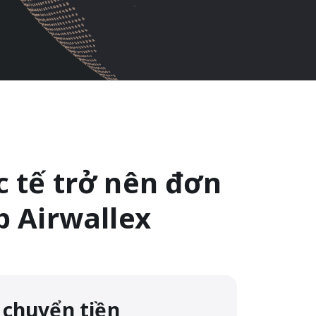
c tế trở nên đơn
p Airwallex
 chuyển tiền