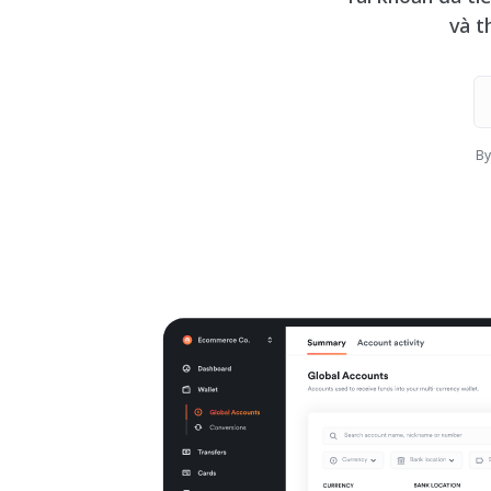
và t
By