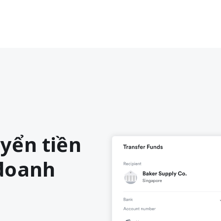
yển tiền
 doanh