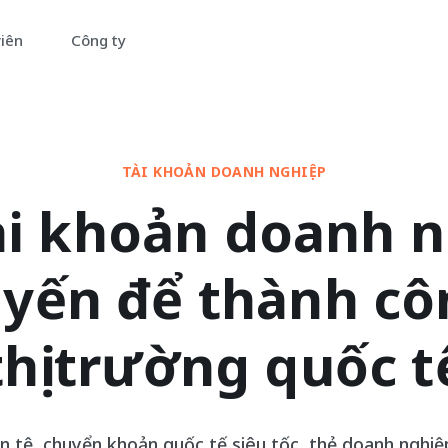
viên
Công ty
TÀI KHOẢN DOANH NGHIỆP
i khoản doanh 
uyến để thành cô
thị trường quốc t
n tệ, chuyển khoản quốc tế siêu tốc, thẻ doanh nghiệp