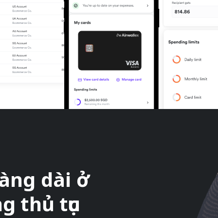
àng dài ở
 thủ tục