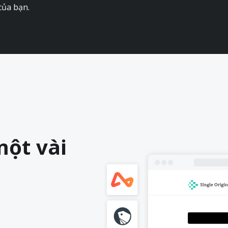
của bạn.
một vài