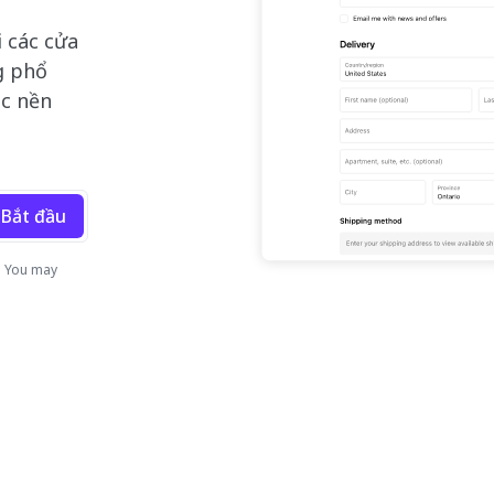
i các cửa
g phổ
c nền
Bắt đầu
. You may