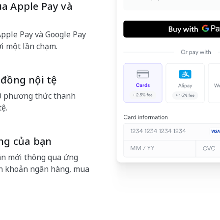
a Apple Pay và
pple Pay và Google Pay
i một lần chạm.
đồng nội tệ
0 phương thức thanh
tệ.
ng của bạn
án mới thông qua ứng
yển khoản ngân hàng, mua