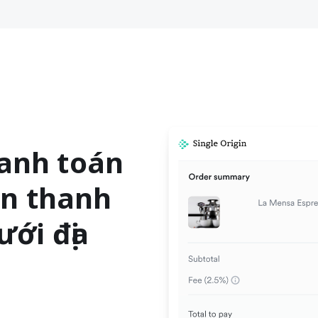
hanh toán
ên thanh
ới địa