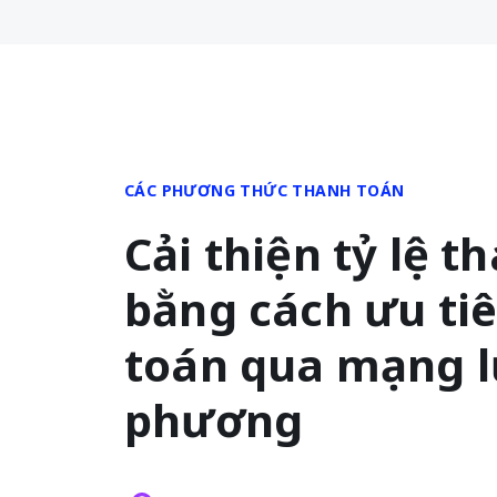
CÁC PHƯƠNG THỨC THANH TOÁN
Cải thiện tỷ lệ t
bằng cách ưu ti
toán qua mạng lư
phương