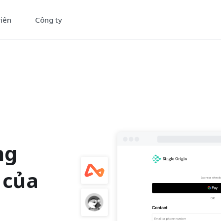
viên
Công ty
ng
 của