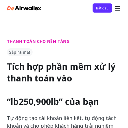
Bắt đầu
THANH TOÁN CHO NỀN TẢNG
Sắp ra mắt
Tích hợp phần mềm xử lý
sàn thương mại điện tử
thanh toán vào
nền tảng
sàn thương mại điện tử
“lb250,900lb” của bạn
Tự động tạo tài khoản liên kết, tự động tách
khoản và cho phép khách hàng trải nghiệm