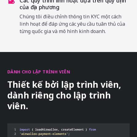
Các quy trình linh hoạt dựa trên quy định
của địa phương
Chúng tôi điều chỉnh thông tin KYC một cách
linh hoạt để đáp ứng các yêu cầu tuân thủ của
từng quốc gia và mô hình kinh doanh.
DÀNH CHO LẬP TRÌNH VIÊN
Thiết kế bởi lập trình viên,
dành riêng cho lập trình
viên.