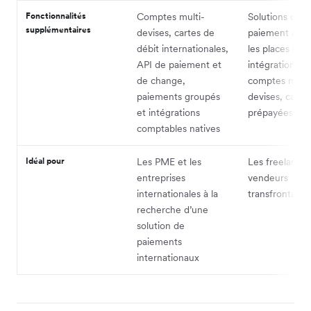
Fonctionnalités
Comptes multi-
Solutions de
supplémentaires
devises, cartes de
paiement axée
débit internationales,
les places de 
API de paiement et
intégration d'A
de change,
comptes multi
paiements groupés
devises, carte
et intégrations
prépayées
comptables natives
Idéal pour
Les PME et les
Les freelances
entreprises
vendeurs
internationales à la
transfrontalier
recherche d’une
solution de
paiements
internationaux